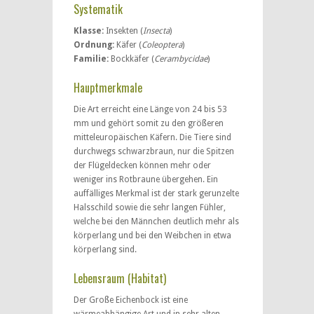
Systematik
Klasse:
Insekten (
Insecta
)
Ordnung:
Käfer (
Coleoptera
)
Familie:
Bockkäfer (
Cerambycidae
)
Hauptmerkmale
Die Art erreicht eine Länge von 24 bis 53
mm und gehört somit zu den größeren
mitteleuropäischen Käfern. Die Tiere sind
durchwegs schwarzbraun, nur die Spitzen
der Flügeldecken können mehr oder
weniger ins Rotbraune übergehen. Ein
auffälliges Merkmal ist der stark gerunzelte
Halsschild sowie die sehr langen Fühler,
welche bei den Männchen deutlich mehr als
körperlang und bei den Weibchen in etwa
körperlang sind.
Lebensraum (Habitat)
Der Große Eichenbock ist eine