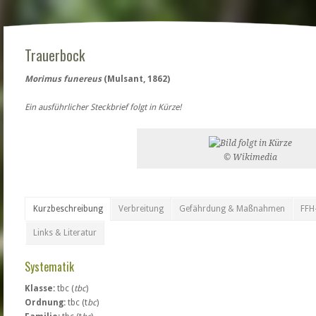
Trauerbock
Morimus funereus
(Mulsant, 1862)
Ein ausführlicher Steckbrief folgt in Kürze!
© Wikimedia
Kurzbeschreibung
Verbreitung
Gefährdung & Maßnahmen
FFH
Links & Literatur
Systematik
Klasse:
tbc (
tbc
)
Ordnung:
tbc (t
bc
)