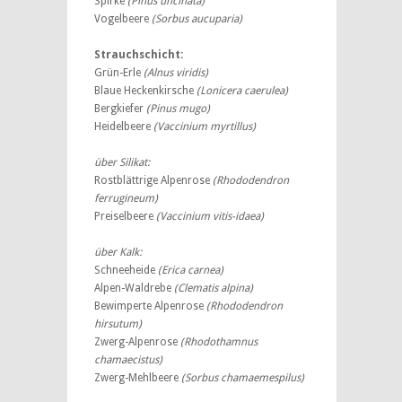
Spirke
(Pinus uncinata)
Vogelbeere
(Sorbus aucuparia)
Strauchschicht:
Grün-Erle
(Alnus viridis)
Blaue Heckenkirsche
(Lonicera caerulea)
Bergkiefer
(Pinus mugo)
Heidelbeere
(Vaccinium myrtillus)
über Silikat:
Rostblättrige Alpenrose
(Rhododendron
ferrugineum)
Preiselbeere
(Vaccinium vitis-idaea)
über Kalk:
Schneeheide
(Erica carnea)
Alpen-Waldrebe
(Clematis alpina)
Bewimperte Alpenrose
(Rhododendron
hirsutum)
Zwerg-Alpenrose
(Rhodothamnus
chamaecistus)
Zwerg-Mehlbeere
(Sorbus chamaemespilus)