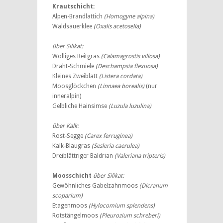
Krautschicht:
Alpen-Brandlattich
(Homogyne alpina)
Waldsauerklee
(Oxalis acetosella)
über Silikat:
Wolliges Reitgras
(Calamagrostis villosa)
Draht-Schmiele
(Deschampsia flexuosa)
Kleines Zweiblatt
(Listera cordata)
Moosglöckchen
(Linnaea borealis)
(nur
inneralpin)
Gelbliche Hainsimse
(Luzula luzulina)
über Kalk:
Rost-Segge
(Carex ferruginea)
Kalk-Blaugras
(Sesleria caerulea)
Dreiblättriger Baldrian
(Valeriana tripteris)
Moosschicht
über Silikat:
Gewöhnliches Gabelzahnmoos
(Dicranum
scoparium)
Etagenmoos
(Hylocomium splendens)
Rotstängelmoos
(Pleurozium schreberi)