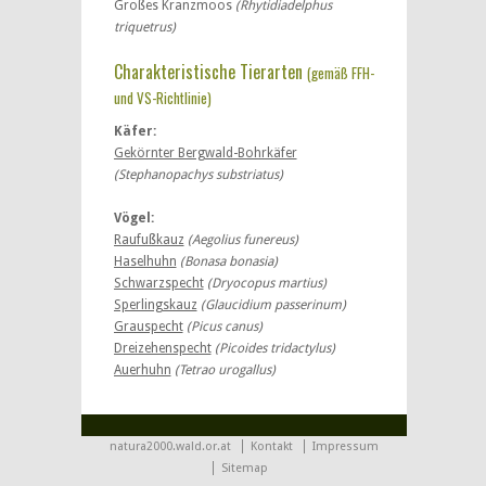
Großes Kranzmoos
(Rhytidiadelphus
triquetrus)
Charakteristische Tierarten
(gemäß FFH-
und VS-Richtlinie)
Käfer:
Gekörnter Bergwald-Bohrkäfer
(Stephanopachys substriatus)
Vögel:
Raufußkauz
(Aegolius funereus)
Haselhuhn
(Bonasa bonasia)
Schwarzspecht
(Dryocopus martius)
Sperlingskauz
(Glaucidium passerinum)
Grauspecht
(Picus canus)
Dreizehenspecht
(Picoides tridactylus)
Auerhuhn
(Tetrao urogallus)
natura2000.wald.or.at
Kontakt
Impressum
Sitemap