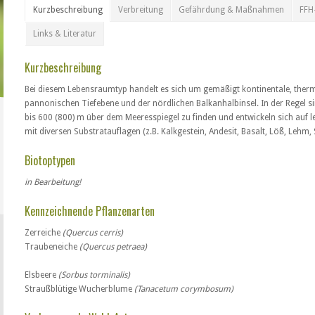
Kurzbeschreibung
Verbreitung
Gefährdung & Maßnahmen
FFH
Links & Literatur
Kurzbeschreibung
Bei diesem Lebensraumtyp handelt es sich um gemäßigt kontinentale, ther
pannonischen Tiefebene und der nördlichen Balkanhalbinsel. In der Regel s
bis 600 (800) m über dem Meeresspiegel zu finden und entwickeln sich auf 
mit diversen Substratauflagen (z.B. Kalkgestein, Andesit, Basalt, Löß, Lehm, S
Biotoptypen
in Bearbeitung!
Kennzeichnende Pflanzenarten
Zerreiche
(Quercus cerris)
Traubeneiche
(Quercus petraea)
Elsbeere
(Sorbus torminalis)
Straußblütige Wucherblume
(Tanacetum corymbosum)