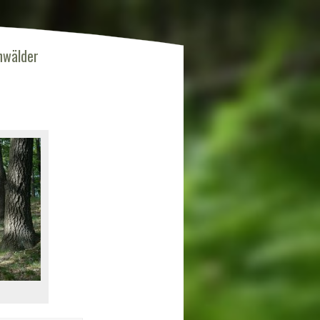
nwälder