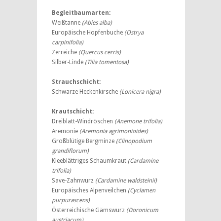
Begleitbaumarten:
Weißtanne
(Abies alba)
Europäische Hopfenbuche
(Ostrya
carpinifolia)
Zerreiche
(Quercus cerris)
Silber-Linde
(Tilia tomentosa)
Strauchschicht:
Schwarze Heckenkirsche
(Lonicera nigra)
Krautschicht:
Dreiblatt-Windröschen
(Anemone trifolia)
Aremonie
(Aremonia agrimonioides)
Großblütige Bergminze
(Clinopodium
grandiflorum)
Kleeblättriges Schaumkraut
(Cardamine
trifolia)
Save-Zahnwurz
(Cardamine waldsteinii)
Europäisches Alpenveilchen
(Cyclamen
purpurascens)
Österreichische Gämswurz
(Doronicum
austriacum)