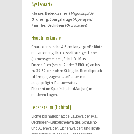
Systematik
Klasse:
Bedecktsamer (
Magnoliopsida
)
Ordnung:
Spargelartige (
Asparagales
)
Familie:
Orchideen (
Orchidaceae
)
Hauptmerkmale
Charakteristische 4-6 cm lange große Blüte
mit zitronengelber kesselförmiger Lippe
(namensgebender „Schuh“). Meist
Einzelblüten (selten 2 oder 3 Blüten) an bis
zu 30-60 cm hohen Stängeln. Breitelliptisch-
eiförmige, zugespitzte Blätter mit
ausgeprägter Blattnervatur.
Blütezeit im Spätfrühjahr (Mai-Juni) in
mittleren Lagen.
Lebensraum (Habitat)
Lichte bis halbschattige Laubwälder (v.a.
Orchideen-Kalkbuchenwälder, Schlucht-
und Auenwälder, Eichenwälder) und lichte