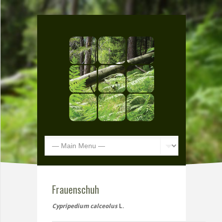
Frauenschuh
Cypripedium calceolus
L.